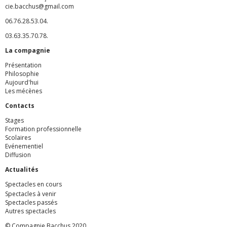
cie.bacchus@gmail.com
06.76.28.53.04.
03.63.35.70.78.
La c
ompagnie
Présentation
Philosophie
Aujourd'hui
Les mécènes
Contacts
Stages
Formation professionnelle
Scolaires
Evénementiel
Diffusion
Actualités
Spectacles en cours
Spectacles à venir
Spectacles passés
Autres spectacles
© Compagnie Bacchus 2020