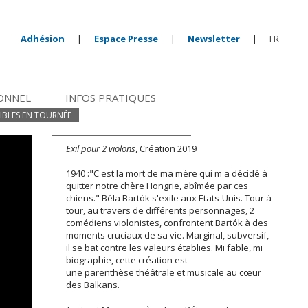
Adhésion
|
Espace Presse
|
Newsletter
|
FR
IONNEL
INFOS PRATIQUES
IBLES EN TOURNÉE
Exil pour 2 violons
, Création 2019
1940 :"C'est la mort de ma mère qui m'a décidé à
quitter notre chère Hongrie, abîmée par ces
chiens." Béla Bartók s'exile aux Etats-Unis. Tour à
tour, au travers de différents personnages, 2
comédiens violonistes, confrontent Bartók à des
moments cruciaux de sa vie. Marginal, subversif,
il se bat contre les valeurs établies. Mi fable, mi
biographie, cette création est
une parenthèse théâtrale et musicale au cœur
des Balkans.