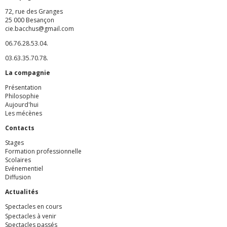
72, rue des Granges
25 000 Besançon
cie.bacchus@gmail.com
06.76.28.53.04.
03.63.35.70.78.
La c
ompagnie
Présentation
Philosophie
Aujourd'hui
Les mécènes
Contacts
Stages
Formation professionnelle
Scolaires
Evénementiel
Diffusion
Actualités
Spectacles en cours
Spectacles à venir
Spectacles passés