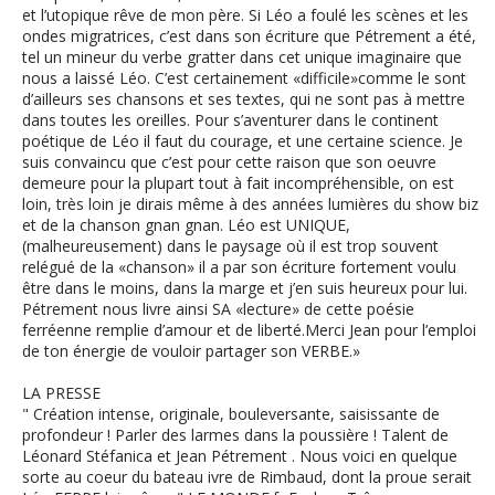
et l’utopique rêve de mon père. Si Léo a foulé les scènes et les
ondes migratrices, c’est dans son écriture que Pétrement a été,
tel un mineur du verbe gratter dans cet unique imaginaire que
nous a laissé Léo. C’est certainement «difficile»comme le sont
d’ailleurs ses chansons et ses textes, qui ne sont pas à mettre
dans toutes les oreilles. Pour s’aventurer dans le continent
poétique de Léo il faut du courage, et une certaine science. Je
suis convaincu que c’est pour cette raison que son oeuvre
demeure pour la plupart tout à fait incompréhensible, on est
loin, très loin je dirais même à des années lumières du show biz
et de la chanson gnan gnan. Léo est UNIQUE,
(malheureusement) dans le paysage où il est trop souvent
relégué de la «chanson» il a par son écriture fortement voulu
être dans le moins, dans la marge et j’en suis heureux pour lui.
Pétrement nous livre ainsi SA «lecture» de cette poésie
ferréenne remplie d’amour et de liberté.Merci Jean pour l’emploi
de ton énergie de vouloir partager son VERBE.»
LA PRESSE
" Création intense, originale, bouleversante, saisissante de
profondeur ! Parler des larmes dans la poussière ! Talent de
Léonard Stéfanica et Jean Pétrement . Nous voici en quelque
sorte au coeur du bateau ivre de Rimbaud, dont la proue serait