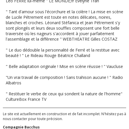
Léo FERRE lui-même " LE MONDE;fr Evelyne Trân
" Tant d'amour sous l'écorchure et la colère ! La mise en scène
de Lucile Pétrement est toute en notes délicates, noires,
blanches et croches. Léonard Stéfanica et Jean Pétrement s'y
sont plongés et leurs deux souffles composent une fort belle
traversée où les nageurs s'accordent à jouer parfaitement
l'assemblage et la différence " WEBTHEATRE Gilles COSTAZ
" Le duo dédouble la personnalité de Ferré et la restitue avec
beauté ! " Le Rideau Rouge Béatrice Challand
" Belle adaptation originale ! Mise en scène réussie ! " Vaucluse
"Un vrai travail de composition ! Sans trahison aucune ! " Radio
Albatros
" Restituer le verbe de ceux qui sondent la nature de l'homme"
CultureBox France TV
Le site est actuellement en construction et de fait incomplet. N'hésitez pas à
nous contacter pour toute précision.
Compagnie Bacchus